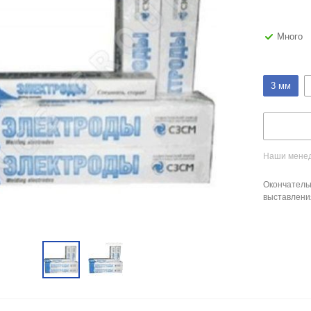
Много
3 мм
Наши менед
Окончатель
выставлени