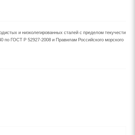
одистых и низколегированных сталей с пределом текучести
 E40 по ГОСТ Р 52927-2008 и Правилам Российского морского