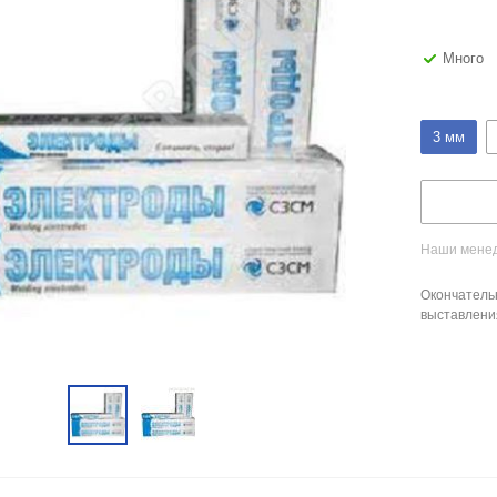
Много
3 мм
Наши менед
Окончатель
выставлени