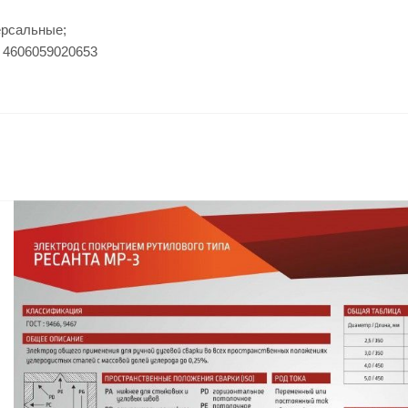
ерсальные;
 4606059020653