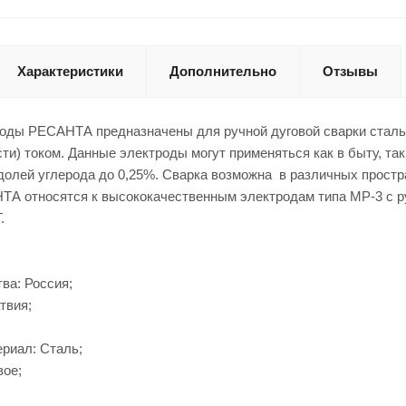
Характеристики
Дополнительно
Отзывы
оды РЕСАНТА предназначены для ручной дуговой сварки сталь
ти) током. Данные электроды могут применяться как в быту, так
долей углерода до 0,25%. Сварка возможна в различных прост
А относятся к высококачественным электродам типа МР-3 с ру
.
ва: Россия;
твия;
риал: Сталь;
вое;