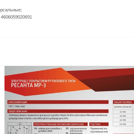
ерсальные;
 4606059020691