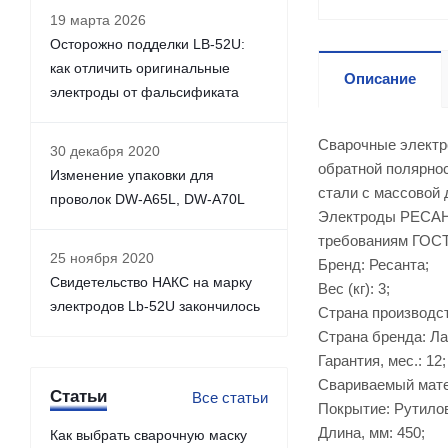
19 марта 2026
Осторожно подделки LB-52U:
как отличить оригинальные
Описание
электроды от фальсификата
Сварочные электр
30 декабря 2020
обратной полярнос
Изменение упаковки для
стали с массовой 
проволок DW-A65L, DW-A70L
Электроды РЕСАНТ
требованиям ГОСТ
25 ноября 2020
Бренд: Ресанта;
Свидетельство НАКС на марку
Вес (кг): 3;
электродов Lb-52U закончилось
Страна производст
Страна бренда: Ла
Гарантия, мес.: 12;
Свариваемый мате
Статьи
Все статьи
Покрытие: Рутило
Длина, мм: 450;
Как выбрать сварочную маску