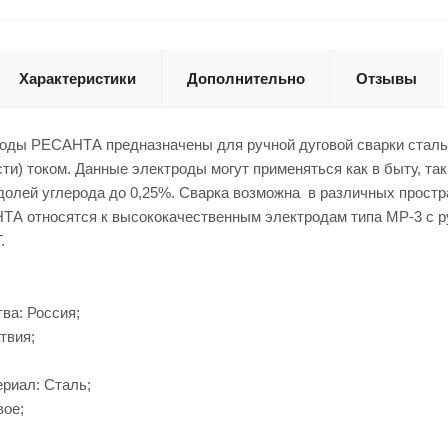
Характеристики
Дополнительно
Отзывы
оды РЕСАНТА предназначены для ручной дуговой сварки сталь
ти) током. Данные электроды могут применяться как в быту, так
долей углерода до 0,25%. Сварка возможна в различных прост
А относятся к высококачественным электродам типа МР-3 с ру
.
ва: Россия;
твия;
риал: Сталь;
вое;