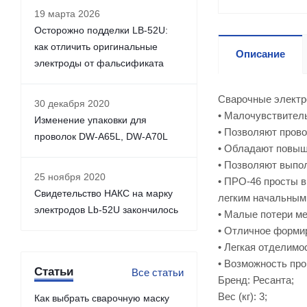
19 марта 2026
Осторожно подделки LB-52U:
как отличить оригинальные
Описание
электроды от фальсификата
Сварочные элект
30 декабря 2020
• Малочувствитель
Изменение упаковки для
• Позволяют прово
проволок DW-A65L, DW-A70L
• Обладают повыш
• Позволяют выпол
25 ноября 2020
• ПРО-46 просты в
Свидетельство НАКС на марку
легким начальным 
электродов Lb-52U закончилось
• Малые потери м
• Отличное форми
• Легкая отделимо
• Возможность про
Статьи
Все статьи
Бренд: Ресанта;
Вес (кг): 3;
Как выбрать сварочную маску