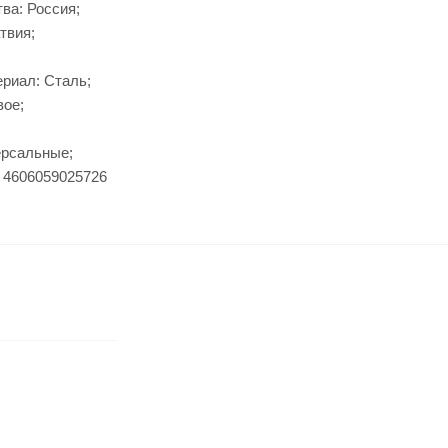
ва: Россия;
твия;
риал: Сталь;
вое;
ерсальные;
 4606059025726