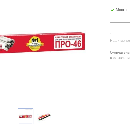
Много
Наши менед
Окончатель
выставлени