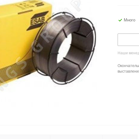
Много
Наши менед
Окончатель
выставлени