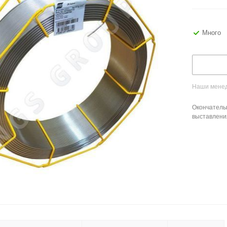
Много
Наши менед
Окончатель
выставлени