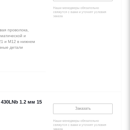
Наши менеджеры обязательно
свяжутся с вами и уточнят условия
заказа
вая проволока,
оматической и
21 и М12 в нижнем
овные детали
430LNb 1.2 мм 15
Заказать
Наши менеджеры обязательно
свяжутся с вами и уточнят условия
заказа