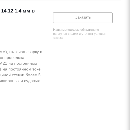
14.12 1.4 мм в
Заказать
Наши менеджеры обязательно
свяжутся с вами и уточнят условия
заказа
мм), включая сварку в
ая проволока,
 М21 на постоянном
1 на постоянном токе
щиной стенки более 5
укционных и судовых