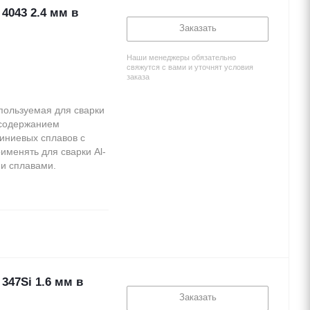
4043 2.4 мм в
Заказать
Наши менеджеры обязательно
свяжутся с вами и уточнят условия
заказа
пользуемая для сварки
 содержанием
иниевых сплавов с
именять для сварки Al-
и сплавами.
347Si 1.6 мм в
Заказать