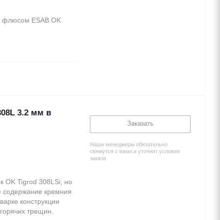
од флюсом ESAB OK
08L 3.2 мм в
Заказать
Наши менеджеры обязательно
свяжутся с вами и уточнят условия
заказа
к OK Tigrod 308LSi, но
е содержание кремния
варке конструкции
горячих трещин.