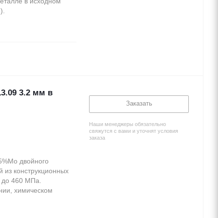
еталле в исходном
).
.09 3.2 мм в
Заказать
Наши менеджеры обязательно
свяжутся с вами и уточнят условия
заказа
,5%Mo двойного
й из конструкционных
 до 460 МПа.
нии, химическом