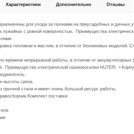
Характеристики
Дополнительно
Отзывы
дназначены для ухода за газонами на приусадебных и дачных у
а лужайках с ровной поверхностью. Преимущества электрически
елями.
правка топливом и маслом, в отличие от бензиновых моделей. Сл
 по времени непрерывной работы, в отличие от аккумуляторных 
. Преимущества электрической газонокосилки HUTER: • Корпус 
родвигатель.
н высоты среза.
из прочной стали и имеет очень большой ресурс работы.
равосборник.Комплект поставки:
теля
ния