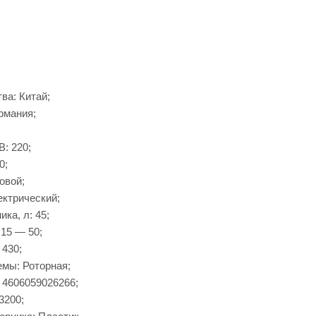
ва: Китай;
рмания;
В: 220;
0;
овой;
ектрический;
ка, л: 45;
 15 — 50;
 430;
емы: Роторная;
 4606059026266;
3200;