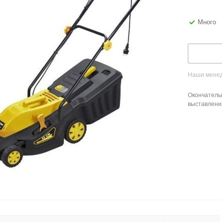
Много
Наши менед
Окончатель
выставлени