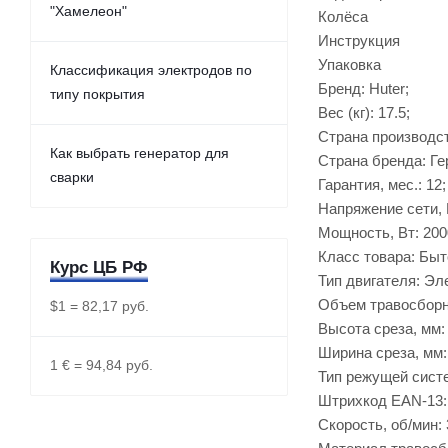
"Хамелеон"
Колёса
Инструкция
Упаковка
Классификация электродов по
Бренд: Huter;
типу покрытия
Вес (кг): 17.5;
Страна производст
Как выбрать генератор для
Страна бренда: Ге
сварки
Гарантия, мес.: 12;
Напряжение сети, 
Мощность, Вт: 200
Класс товара: Быт
Курс ЦБ РФ
Тип двигателя: Эл
Объем травосборни
$1 = 82,17 руб.
Высота среза, мм:
Ширина среза, мм:
1 € = 94,84 руб.
Тип режущей сист
Штрихкод EAN-13:
Скорость, об/мин: 