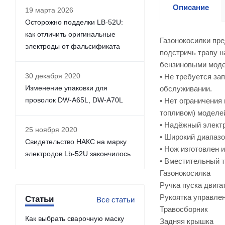
Описание
19 марта 2026
Осторожно подделки LB-52U:
как отличить оригинальные
Газонокосилки пре
электроды от фальсификата
подстричь траву н
бензиновыми мод
30 декабря 2020
• Не требуется за
Изменение упаковки для
обслуживании.
проволок DW-A65L, DW-A70L
• Нет ограничения
топливом) моделей
• Надёжный элект
25 ноября 2020
• Широкий диапазо
Свидетельство НАКС на марку
• Нож изготовлен 
электродов Lb-52U закончилось
• Вместительный т
Газонокосилка
Ручка пуска двига
Рукоятка управле
Статьи
Все статьи
Травосборник
Как выбрать сварочную маску
Задняя крышка