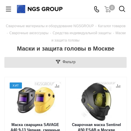
0
Сварочные материалы и оборудование NGSGROUP
-
Каталог товаров
-
Сварочные аксессуары
-
Средства индивидуальной защиты
-
Маски
и защита головы
Маски и защита головы в Москве
Фильтр
ХИТ
Маска сварщика SAVAGE
Сварочная маска Sentinel
A40 9-13 Черная, сменные
A50 ESAB в Москве